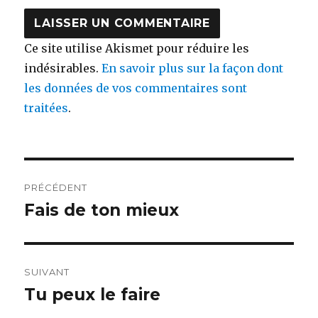
Ce site utilise Akismet pour réduire les
indésirables.
En savoir plus sur la façon dont
les données de vos commentaires sont
traitées
.
Navigation
PRÉCÉDENT
de
Fais de ton mieux
Publication
précédente :
l’article
SUIVANT
Tu peux le faire
Publication
suivante :