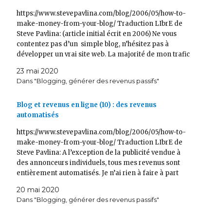
https://www.stevepavlina.com/blog/2006/05/how-to-
make-money-from-your-blog/ Traduction LIbrE de
Steve Pavlina: (article initial écrit en 2006) Ne vous
contentez pas d’un simple blog, n’hésitez pas à
développer un vrai site web. La majorité de mon trafic
passe directement par mon blog, mais il y a
23 mai 2020
également tout un site web construit autour du blog.
Dans "Blogging, générer des revenus passifs"
Au…
Blog et revenus en ligne (10) : des revenus
automatisés
https://www.stevepavlina.com/blog/2006/05/how-to-
make-money-from-your-blog/ Traduction LIbrE de
Steve Pavlina: A l’exception de la publicité vendue à
des annonceurs individuels, tous mes revenus sont
entièrement automatisés. Je n’ai rien à faire à part
déposer les chèques en banque, et encore, la plupart
20 mai 2020
du temps l’argent est automatiquement crédité sur
Dans "Blogging, générer des revenus passifs"
mon compte en banque. J’adore…