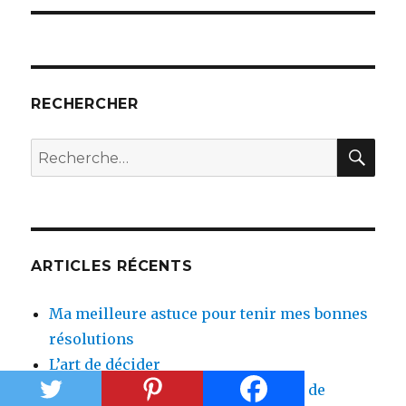
RECHERCHER
REC
Recherche
pour :
ARTICLES RÉCENTS
Ma meilleure astuce pour tenir mes bonnes
résolutions
L’art de décider
Rendez-vous : 5 manières créatives de