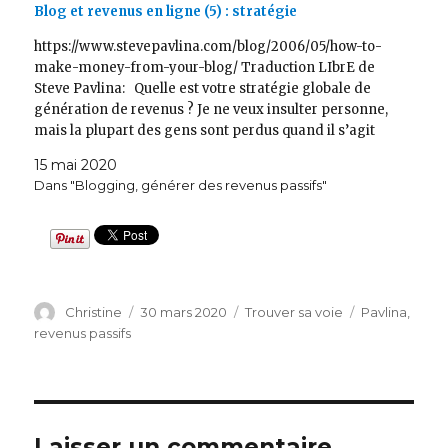
Blog et revenus en ligne (5) : stratégie
https://www.stevepavlina.com/blog/2006/05/how-to-
make-money-from-your-blog/ Traduction LIbrE de
Steve Pavlina: Quelle est votre stratégie globale de
génération de revenus ? Je ne veux insulter personne,
mais la plupart des gens sont perdus quand il s’agit
de générer des revenus à partir de leur blog. Ils
15 mai 2020
appliquent quelques recettes à la va vite et espèrent…
Dans "Blogging, générer des revenus passifs"
Auteur
Publié
Catégories
Étiquettes
Christine
30 mars 2020
Trouver sa voie
Pavlina
,
le
revenus passifs
Laisser un commentaire