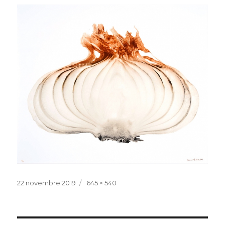
Publié
Taille
22 novembre 2019
645 × 540
le
réelle