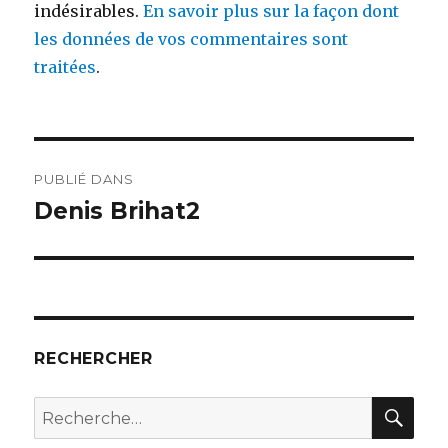
indésirables.
En savoir plus sur la façon dont
les données de vos commentaires sont
traitées
.
Navigation
PUBLIÉ DANS
de
Denis Brihat2
l’article
RECHERCHER
REC
Recherche
pour :