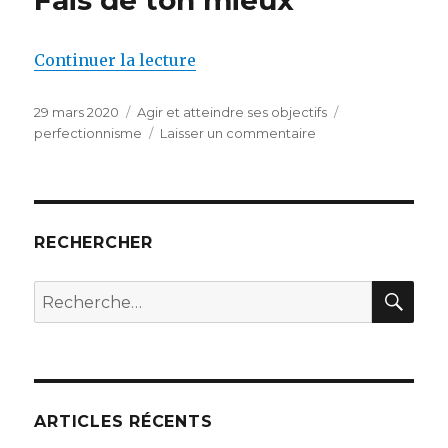
de « Fais de ton mieux »
Continuer la lecture
Publié
Catégories
Étiquettes
29 mars 2020
Agir et atteindre ses objectifs
le
sur
perfectionnisme
Laisser un commentaire
Fais
de
ton
mieux
RECHERCHER
REC
Recherche
pour :
ARTICLES RÉCENTS