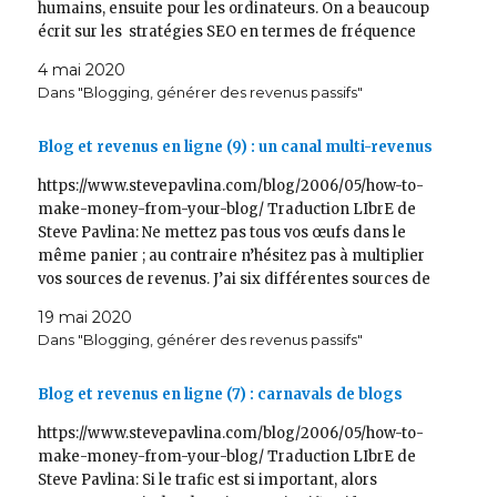
humains, ensuite pour les ordinateurs. On a beaucoup
écrit sur les stratégies SEO en termes de fréquence
de publication, de longueur d’article etc…
4 mai 2020
Personnellement je ne m’occupe pas de ces théories :
Dans "Blogging, générer des revenus passifs"
j’écris avant tout pour des êtres humains, et…
Blog et revenus en ligne (9) : un canal multi-revenus
https://www.stevepavlina.com/blog/2006/05/how-to-
make-money-from-your-blog/ Traduction LIbrE de
Steve Pavlina: Ne mettez pas tous vos œufs dans le
même panier ; au contraire n’hésitez pas à multiplier
vos sources de revenus. J’ai six différentes sources de
revenus sur ce site. Est-ce que vous pouvez les
19 mai 2020
compter ? Voici la liste : Publicité Google adsense…
Dans "Blogging, générer des revenus passifs"
Blog et revenus en ligne (7) : carnavals de blogs
https://www.stevepavlina.com/blog/2006/05/how-to-
make-money-from-your-blog/ Traduction LIbrE de
Steve Pavlina: Si le trafic est si important, alors