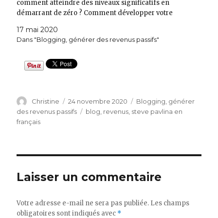
comment atteindre des niveaux significatifs en
démarrant de zéro ? Comment développer votre
trafic? Lisez la série d'articles : "Boostez le trafic de
17 mai 2020
votre blog", si vous ne l'avez pas encore fait, qui
Dans "Blogging, générer des revenus passifs"
démarre ici: https://mavieenor.com/conseils-pour-
creer-un-site-web-a-trafic-eleve-1-apporter-de-la-
valeur/ Mais…
Auteur
Publié
Catégories
Christine
24 novembre 2020
Blogging, générer
le
Étiquettes
des revenus passifs
blog
,
revenus
,
steve pavlina en
français
Laisser un commentaire
Votre adresse e-mail ne sera pas publiée.
Les champs
obligatoires sont indiqués avec
*