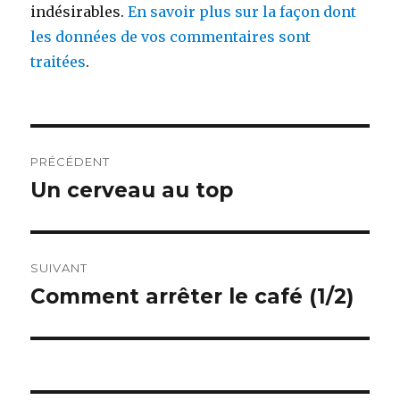
indésirables.
En savoir plus sur la façon dont
les données de vos commentaires sont
traitées
.
Navigation
PRÉCÉDENT
de
Un cerveau au top
Publication
précédente :
l’article
SUIVANT
Comment arrêter le café (1/2)
Publication
suivante :