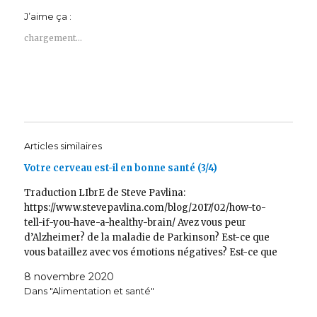
J’aime ça :
chargement…
Articles similaires
Votre cerveau est-il en bonne santé (3/4)
Traduction LIbrE de Steve Pavlina:
https://www.stevepavlina.com/blog/2017/02/how-to-
tell-if-you-have-a-healthy-brain/ Avez vous peur
d’Alzheimer? de la maladie de Parkinson? Est-ce que
vous bataillez avec vos émotions négatives? Est-ce que
vous ressentez un manque de motivation? Un manque
8 novembre 2020
de focus? Lisez cet article pour en savoir plus sur une
Dans "Alimentation et santé"
approche originale qui vous aidera peut-être…