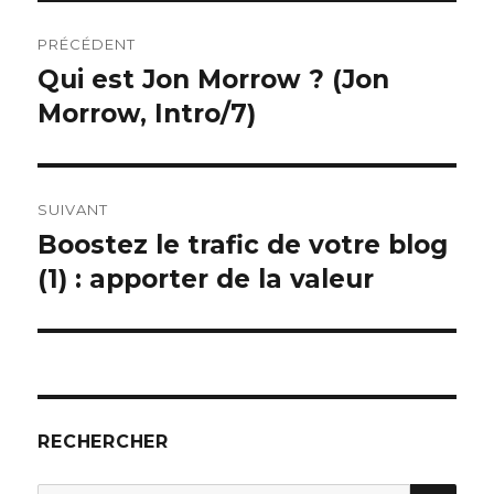
Navigation
PRÉCÉDENT
de
Qui est Jon Morrow ? (Jon
Publication
précédente :
Morrow, Intro/7)
l’article
SUIVANT
Boostez le trafic de votre blog
Publication
suivante :
(1) : apporter de la valeur
RECHERCHER
REC