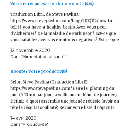
Votre cerveau est-il en bonne santé (4/4)
Traduction LIbrE de Steve Pavlina:
https://www.stevepavlina.com/blog/2017/02/how-to-
tell-if-you-have-a-healthy-brain/ Avez-vous peur
d’Alzheimer? De la maladie de Parkinson? Est-ce que
vous bataillez avec vos émotions négatives? Est-ce que
vous ressentez un manque de motivation? Un manque
12 novembre 2020
de focus? Lisez cet article pour en savoir plus sur une
Dans "Alimentation et santé"
approche originale qui vous aidera peut-être à…
Booster votre productivité
Selon Steve Pavlina (Traduction LIbrE)
https://www.stevepavlina.com/ Faire le planning du
jour (5-10mn par jour, la veille ou en début de journée)
Définir à quoi ressemble une journée réussie (avoir en
tête le résultat souhaité) Revoir votre liste d’objectifs
pour avoir une vue d’ensemble Définir des intentions
14 avril 2020
claires pour la journée…
Dans "Productivité"