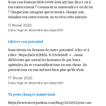
from-ron-lewison-1938-2008/ (extrait) Que dira-t-on à
ton enterrement ? Comment se souviendra-t-on de toi
? Chaque jour, imagine que tu meurs. Chaque soir,
visualise ton enterrement. As-tu vécu cette journée
pleinement ? As-tu donné le meilleur de toi-même ?
11 février 2020
As-tu exprimé qui tu es? Es-tu allé vers les gens? As-tu
Dans "Agir et atteindre ses objectifs"
saisi…
Libérer son potentiel
Nous vivons en dessous de notre potentiel. A lire et à
relire. https://urlz.fr/bRXL K.O.Schmidt: « …Aussi
différents que soient les hommes de par leurs
aptitudes, ils se ressemblent tous en une chose : ils
portent tous en eux-mêmes bien plus qu’ils n’ont
développé jusqu’ici, et toutes leurs forces peuvent être
17 février 2020
encore immensément…
Dans "Agir et atteindre ses objectifs"
Tu peux changer maintenant
https://www.stevepavlina.com/blog/2020/02/you-can-