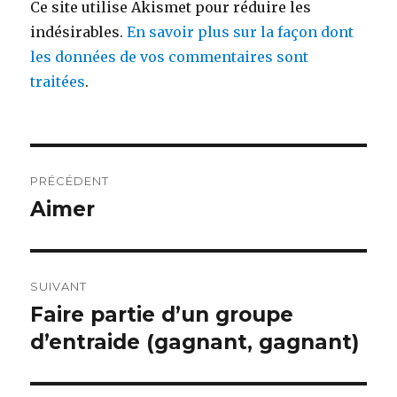
Ce site utilise Akismet pour réduire les
indésirables.
En savoir plus sur la façon dont
les données de vos commentaires sont
traitées
.
Navigation
PRÉCÉDENT
de
Aimer
Publication
précédente :
l’article
SUIVANT
Faire partie d’un groupe
Publication
suivante :
d’entraide (gagnant, gagnant)