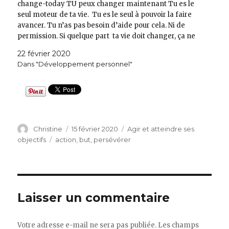
change-today TU peux changer maintenant Tu es le
seul moteur de ta vie. Tu es le seul à pouvoir la faire
avancer. Tu n’as pas besoin d’aide pour cela. Ni de
permission. Si quelque part ta vie doit changer, ça ne
dépend que de toi. Cela dit, c’est juste un…
22 février 2020
Dans "Développement personnel"
Auteur
Publié
Catégories
Christine
15 février 2020
Agir et atteindre ses
le
Étiquettes
objectifs
action
,
but
,
persévérer
Laisser un commentaire
Votre adresse e-mail ne sera pas publiée.
Les champs