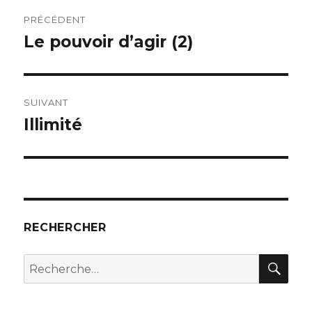
Navigation
PRÉCÉDENT
de
Le pouvoir d’agir (2)
Publication
précédente :
l’article
SUIVANT
Illimité
Publication
suivante :
RECHERCHER
REC
Recherche
pour :