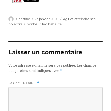
Auteur
Publié
Catégories
Christine
23 janvier 2020
Agir et atteindre ses
le
Étiquettes
objectifs
bonheur
,
leo babauta
Laisser un commentaire
Votre adresse e-mail ne sera pas publiée.
Les champs
obligatoires sont indiqués avec
*
COMMENTAIRE
*