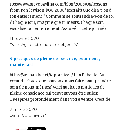
tps://www.stevepavlina.com/blog/2008/08/lessons-
from-ron-lewison-1938-2008/ (extrait) Que dira-t-on à
ton enterrement ? Comment se souviendra-t-on de toi
? Chaque jour, imagine que tu meurs. Chaque soir,
visualise ton enterrement. As-tu vécu cette journée
pleinement ? As-tu donné le meilleur de toi-même ?
11 février 2020
As-tu exprimé qui tu es? Es-tu allé vers les gens? As-tu
Dans "Agir et atteindre ses objectifs"
saisi…
4 pratiques de pleine conscience, pour nous,
maintenant
https://zenhabits.net/4-practices/ Leo Babauta: Au
cœur du chaos, que pouvons-nous faire pour prendre
soin de nous-mêmes? Voici quelques pratiques de
pleine conscience qui peuvent vous être utiles:
1.Respirez profondément dans votre ventre. C’est de
là qu’il faut partir, peu importe où vous êtes et ce que
21 mars 2020
vous en train de…
Dans "Coronavirus"