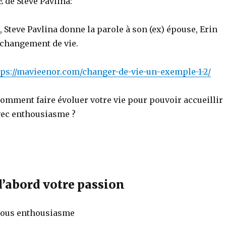
 de Steve Pavlina:
 Steve Pavlina donne la parole à son (ex) épouse, Erin
 changement de vie.
tps://mavieenor.com/changer-de-vie-un-exemple-1-2/
omment faire évoluer votre vie pour pouvoir accueillir
vec enthousiasme ?
d’abord votre passion
vous enthousiasme