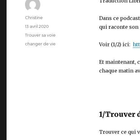
Traduction LIbrE
Auteur
Christine
Dans ce podcast,
Publié
13 avril 2020
qui raconte son
le
Catégories
Trouver sa voie
Étiquettes
changer de vie
Voir (1/2) ici:
ht
Et maintenant, c
chaque matin a
1/Trouver 
Trouver ce qui 