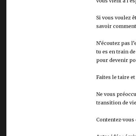
vous vient à l’es
Si vous voulez ê
savoir commen
N’écoutez pas l’
tu es en train d
pour devenir po
Faites le taire e
Ne vous préoccu
transition de vi
Contentez-vous d