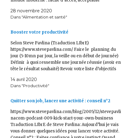
monde moderne : facile d’accès, acceptable
socialement, peu chère, et évidemment...légale. J’ai lu
28 novembre 2020
aussi bien du négatif que du positif sur la caféine et
Dans "Alimentation et santé"
ses effets…
Booster votre productivité
Selon Steve Pavlina (Traduction LIbrE)
https://www.stevepavlina.com/ Faire le planning du
jour (5-10mn par jour, la veille ou en début de journée)
Définir à quoi ressemble une journée réussie (avoir en
tête le résultat souhaité) Revoir votre liste d’objectifs
pour avoir une vue d’ensemble Définir des intentions
14 avril 2020
claires pour la journée…
Dans "Productivité"
Quitter son job, lancer une activité : conseil n°2
https://www.stevepavlina.com/blog/2005/12/stevepavli
nacom-podcast-009-kick-start-your-own-business
Traduction LIbrE de Steve Pavlina: Aujourd’hui je vais
vous donner quelques idées pour lancer votre activité.
Conseil n°2 : Faites confiance à votre instinct Quand