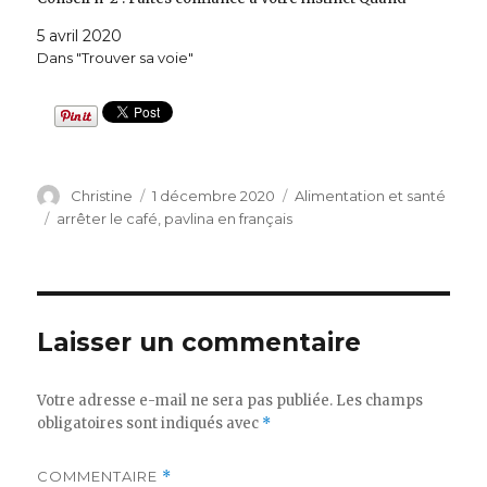
j’ai annoncé vouloir faire partie d’un club de
5 avril 2020
Toastmasters pour apprendre à parler en public, on
Dans "Trouver sa voie"
m’a donné plein de conseils. Je ne les ai…
Auteur
Publié
Catégories
Christine
1 décembre 2020
Alimentation et santé
le
Étiquettes
arrêter le café
,
pavlina en français
Laisser un commentaire
Votre adresse e-mail ne sera pas publiée.
Les champs
obligatoires sont indiqués avec
*
COMMENTAIRE
*