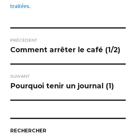
traitées
.
Navigation
PRÉCÉDENT
de
Comment arrêter le café (1/2)
Publication
précédente :
l’article
SUIVANT
Pourquoi tenir un journal (1)
Publication
suivante :
RECHERCHER