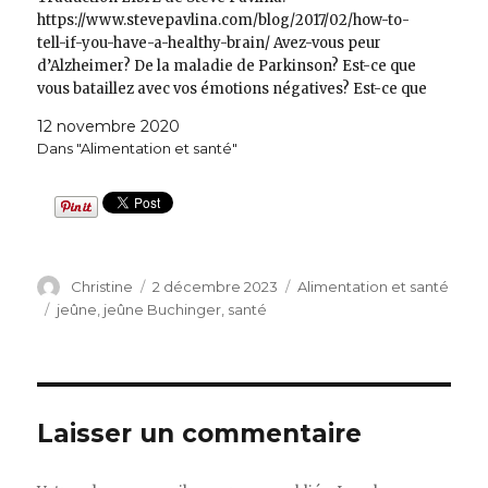
https://www.stevepavlina.com/blog/2017/02/how-to-
tell-if-you-have-a-healthy-brain/ Avez-vous peur
d’Alzheimer? De la maladie de Parkinson? Est-ce que
vous bataillez avec vos émotions négatives? Est-ce que
vous ressentez un manque de motivation? Un manque
12 novembre 2020
de focus? Lisez cet article pour en savoir plus sur une
Dans "Alimentation et santé"
approche originale qui vous aidera peut-être à…
Auteur
Publié
Catégories
Christine
2 décembre 2023
Alimentation et santé
le
Étiquettes
jeûne
,
jeûne Buchinger
,
santé
Laisser un commentaire