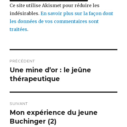
Ce site utilise Akismet pour réduire les
indésirables.
En savoir plus sur la façon dont
les données de vos commentaires sont
traitées
.
Navigation
PRÉCÉDENT
de
Une mine d’or : le jeûne
Publication
précédente :
thérapeutique
l’article
SUIVANT
Mon expérience du jeune
Publication
suivante :
Buchinger (2)