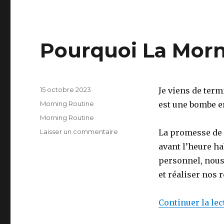
Pourquoi La Morn
Publié
15 octobre 2023
Je viens de term
le
Catégories
Morning Routine
est une bombe e
Étiquettes
Morning Routine
sur
Laisser un commentaire
La promesse de H
Pourquoi
avant l’heure ha
La
personnel, nous
Morning
Routine?
et réaliser nos r
Continuer la lec