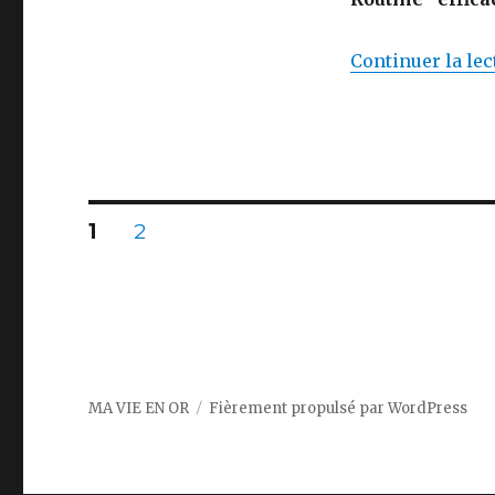
Continuer la lec
Navigation
PAGE
PAGE
1
2
des
articles
MA VIE EN OR
Fièrement propulsé par WordPress