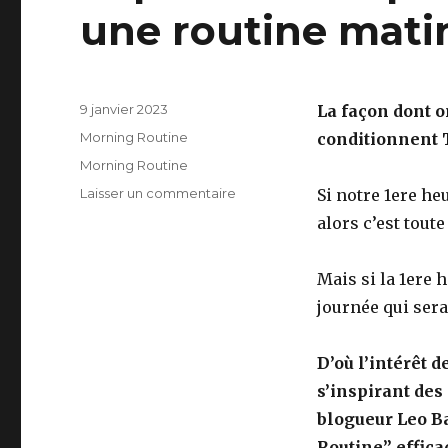
une routine mati
Publié
9 janvier 2023
La façon dont o
le
Catégories
Morning Routine
conditionnent T
Étiquettes
Morning Routine
sur
Laisser un commentaire
Si notre 1ere he
Super
alors c’est tout
astuces
pour
mettre
Mais si la 1ere h
en
journée qui sera
place
une
routine
D’où l’intérêt 
matinale
s’inspirant des
blogueur Leo Ba
Routine” effica