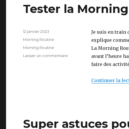
Tester la Mornin
Publié
12 janvier 2023
Je suis en train
le
Catégories
Morning Routine
explique commen
Étiquettes
Morning Routine
La Morning Routi
sur
Laisser un commentaire
avant l’heure ha
Tester
faire des activi
la
Morning
Routine
Continuer la lec
Super astuces po