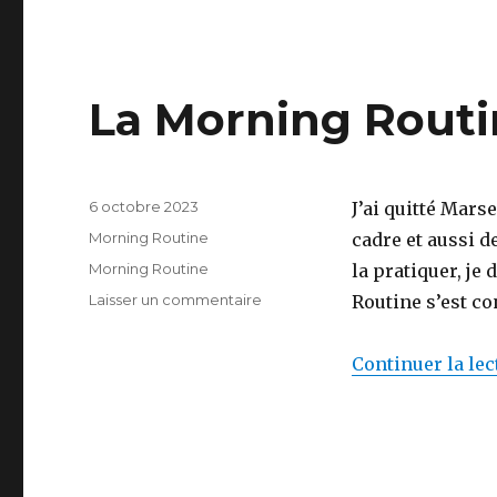
La Morning Routi
Publié
6 octobre 2023
J’ai quitté Mars
le
Catégories
Morning Routine
cadre et aussi d
Étiquettes
Morning Routine
la pratiquer, je
sur
Laisser un commentaire
Routine s’est c
La
Morning
Continuer la lec
Routine
en
vacances