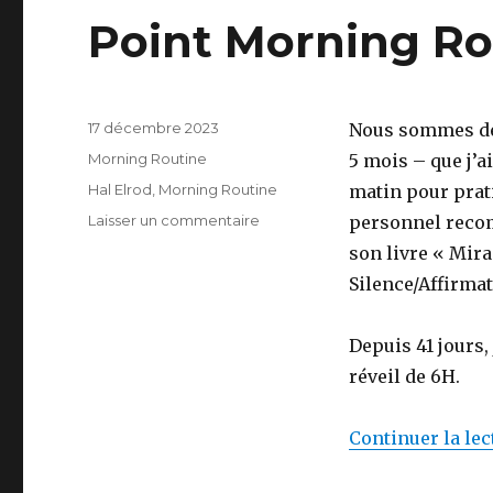
Point Morning Ro
Publié
17 décembre 2023
Nous sommes déb
le
Catégories
Morning Routine
5 mois – que j’a
Étiquettes
Hal Elrod
,
Morning Routine
matin pour prat
sur
Laisser un commentaire
personnel recom
Point
son livre « Mir
Morning
Silence/Affirma
Routine,
12/2024
Depuis 41 jours,
réveil de 6H.
Continuer la lec