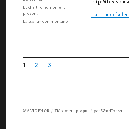
http://thisisbad
Étiquettes
Eckhart Tolle
,
moment
présent
Continuer la lec
sur
Laisser un commentaire
Le
livre
qui
a
changé
ma
Navigation
vie
PAGE
PAGE
PAGE
1
2
3
des
articles
MA VIE EN OR
Fièrement propulsé par WordPress