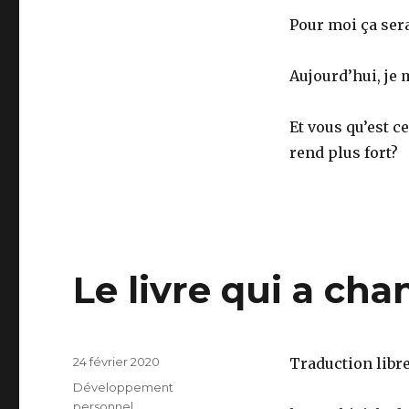
Pour moi ça sera 
Aujourd’hui, je
Et vous qu’est c
rend plus fort?
Le livre qui a ch
Publié
24 février 2020
Traduction libr
le
Catégories
Développement
personnel