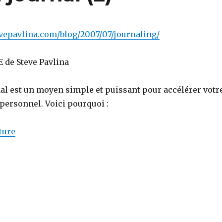
vepavlina.com/blog/2007/07/journaling/
 de Steve Pavlina
nal est un moyen simple et puissant pour accélérer votr
ersonnel. Voici pourquoi :
de « Pourquoi tenir un journal (2) »
ture