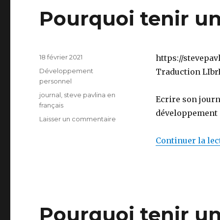
Pourquoi tenir un 
Publié
18 février 2021
https://stevepa
le
Catégories
Développement
Traduction LIbrE
personnel
Étiquettes
journal
,
steve pavlina en
Ecrire son jour
français
développement p
sur
Laisser un commentaire
Pourquoi
tenir
Continuer la lec
un
journal
(1)
Pourquoi tenir un