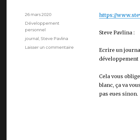
Publié
26 mars 2020
https://www.ste
le
Catégories
Développement
personnel
Steve Pavlina :
Étiquettes
journal
,
Steve Pavlina
sur
Laisser un commentaire
Ecrire un journ
Ecrire
développement 
son
journal
Cela vous oblige 
blanc, ça va vou
pas eues sinon.