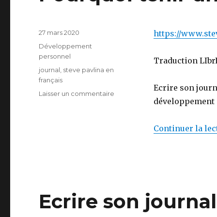
Publié
27 mars 2020
https://www.ste
le
Catégories
Développement
personnel
Traduction LIbrE
Étiquettes
journal
,
steve pavlina en
français
Ecrire son jour
sur
Laisser un commentaire
développement p
Pourquoi
tenir
un
Continuer la lec
journal
(2)
Ecrire son journal