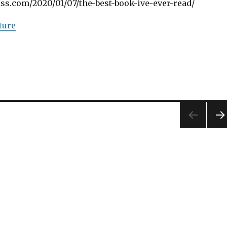
ass.com/2020/01/07/the-best-book-ive-ever-read/
de « Le livre qui a changé ma vie »
ture
PA
E
SUI
AN
E